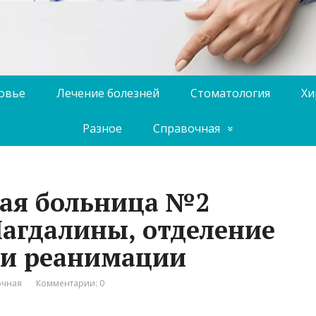
ровье
Лечение болезней
Стоматология
Хи
Разное
Справочная
кая больница №2
агдалины, отделение
 и реанимации
очная
Комментарии: 0