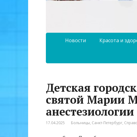
Новости
Красота и здо
Детская городс
святой Марии М
анестезиологии
17.04.2025
Больницы
,
Санкт-Петербург
,
Справ