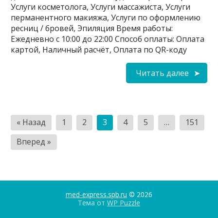
Услуги косметолога, Услуги массажиста, Услуги
перманентного макияжа, Услуги по оформлению
ресниц / бровей, Эпиляция Время работы:
Ежедневно с 10:00 до 22:00 Способ оплаты: Оплата
картой, Наличный расчёт, Оплата по QR-коду
Читать далее
Пагинация
« Назад
1
2
3
4
5
…
151
записей
Вперед »
med-express.spb.ru
© 2026
Тема от
WP Puzzle