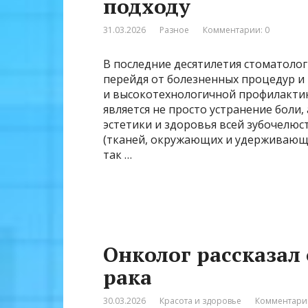
подходу
31.03.2026
Разное
Комментарии: 0
В последние десятилетия стоматоло
перейдя от болезненных процедур и
и высокотехнологичной профилактик
является не просто устранение боли
эстетики и здоровья всей зубочелюс
(тканей, окружающих и удерживающи
так …
Онколог рассказал 
рака
30.03.2026
Красота и здоровье
Комментарии