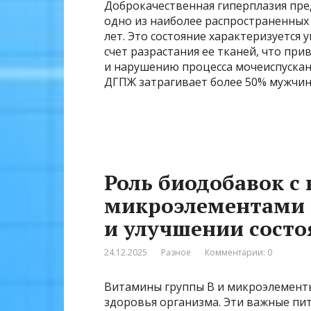
Доброкачественная гиперплазия пре
одно из наиболее распространенных 
лет. Это состояние характеризуется
счет разрастания ее тканей, что пр
и нарушению процесса мочеиспускан
ДГПЖ затрагивает более 50% мужчин 
Роль биодобавок с
микроэлементами 
и улучшении состо
24.12.2025
Разное
Комментарии: 0
Витамины группы B и микроэлемент
здоровья организма. Эти важные пи