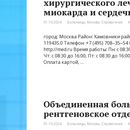
хирургического л
миокарда и сердеч
01.10.2024
Больницы
,
Москва
,
Справочная
город: Москва Район: Хамовники райо
119435.0 Телефон: +7 (495) 708‒35‒5
http://med.ru Время работы: Пн: с 08:30 
Чт: с 08:30 до 16:00, Пт: с 08:30 до 1
Оплата картой, …
Объединенная боль
рентгеновское отд
01.10.2024
Больницы
,
Москва
,
Справочная