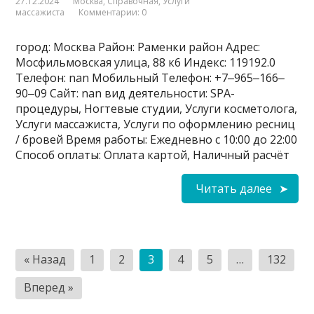
27.12.2024
Москва
,
Справочная
,
Услуги
массажиста
Комментарии: 0
город: Москва Район: Раменки район Адрес:
Мосфильмовская улица, 88 к6 Индекс: 119192.0
Телефон: nan Мобильный Телефон: +7‒965‒166‒
90‒09 Сайт: nan вид деятельности: SPA-
процедуры, Ногтевые студии, Услуги косметолога,
Услуги массажиста, Услуги по оформлению ресниц
/ бровей Время работы: Ежедневно с 10:00 до 22:00
Способ оплаты: Оплата картой, Наличный расчёт
Читать далее
Пагинация
« Назад
1
2
3
4
5
…
132
записей
Вперед »