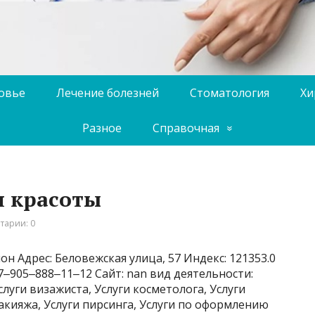
ровье
Лечение болезней
Стоматология
Хи
Разное
Справочная
я красоты
тарии: 0
н Адрес: Беловежская улица, 57 Индекс: 121353.0
‒905‒888‒11‒12 Сайт: nan вид деятельности:
луги визажиста, Услуги косметолога, Услуги
акияжа, Услуги пирсинга, Услуги по оформлению