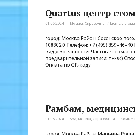
Quartus центр сто
01.06.2024
Москва
,
Справочная
,
Частные стом
город: Москва Район: Сосенское посел
108802.0 Телефон: +7 (495) 859‒46‒40
вид деятельности: Частные стоматоло
предварительной записи: пн-вс) Спо
Оплата по QR-коду
Рамбам, медицинс
01.06.2024
Spa
,
Москва
,
Справочная
Коммен
город: Москва Район: Марьина Роща р