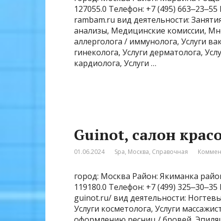
127055.0 Телефон: +7 (495) 663‒23‒55
rambam.ru вид деятельности: Заняти
анализы, Медицинские комиссии, М
аллерголога / иммунолога, Услуги ва
гинеколога, Услуги дерматолога, Услу
кардиолога, Услуги …
Guinot, салон крас
01.06.2024
Spa
,
Москва
,
Справочная
Коммен
город: Москва Район: Якиманка район
119180.0 Телефон: +7 (499) 325‒30‒35
guinot.ru/ вид деятельности: Ногтев
Услуги косметолога, Услуги массажис
оформлению ресниц / бровей, Эпиляц