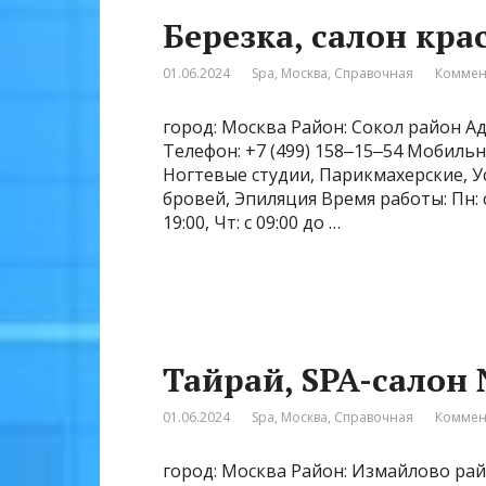
Березка, салон кра
01.06.2024
Spa
,
Москва
,
Справочная
Коммен
город: Москва Район: Сокол район Ад
Телефон: +7 (499) 158‒15‒54 Мобильн
Ногтевые студии, Парикмахерские, У
бровей, Эпиляция Время работы: Пн: с 09
19:00, Чт: с 09:00 до …
Тайрай, SPA-салон
01.06.2024
Spa
,
Москва
,
Справочная
Коммен
город: Москва Район: Измайлово райо