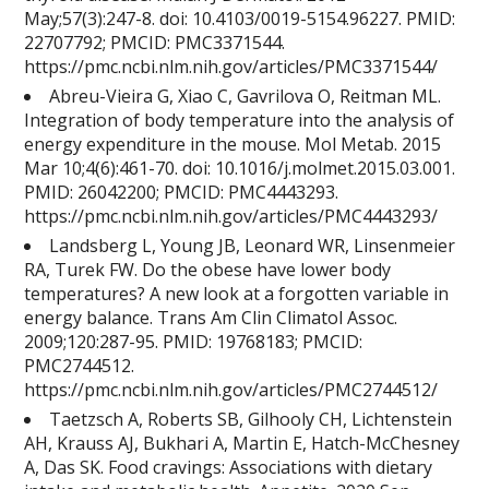
May;57(3):247-8. doi: 10.4103/0019-5154.96227. PMID:
22707792; PMCID: PMC3371544.
https://pmc.ncbi.nlm.nih.gov/articles/PMC3371544/
Abreu-Vieira G, Xiao C, Gavrilova O, Reitman ML.
Integration of body temperature into the analysis of
energy expenditure in the mouse. Mol Metab. 2015
Mar 10;4(6):461-70. doi: 10.1016/j.molmet.2015.03.001.
PMID: 26042200; PMCID: PMC4443293.
https://pmc.ncbi.nlm.nih.gov/articles/PMC4443293/
Landsberg L, Young JB, Leonard WR, Linsenmeier
RA, Turek FW. Do the obese have lower body
temperatures? A new look at a forgotten variable in
energy balance. Trans Am Clin Climatol Assoc.
2009;120:287-95. PMID: 19768183; PMCID:
PMC2744512.
https://pmc.ncbi.nlm.nih.gov/articles/PMC2744512/
Taetzsch A, Roberts SB, Gilhooly CH, Lichtenstein
AH, Krauss AJ, Bukhari A, Martin E, Hatch-McChesney
A, Das SK. Food cravings: Associations with dietary