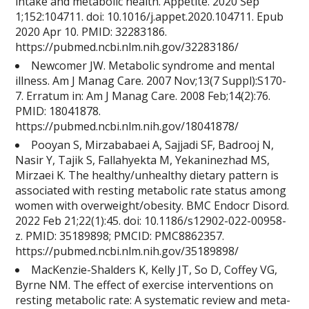
intake and metabolic health. Appetite. 2020 Sep
1;152:104711. doi: 10.1016/j.appet.2020.104711. Epub
2020 Apr 10. PMID: 32283186.
https://pubmed.ncbi.nlm.nih.gov/32283186/
Newcomer JW. Metabolic syndrome and mental
illness. Am J Manag Care. 2007 Nov;13(7 Suppl):S170-
7. Erratum in: Am J Manag Care. 2008 Feb;14(2):76.
PMID: 18041878.
https://pubmed.ncbi.nlm.nih.gov/18041878/
Pooyan S, Mirzababaei A, Sajjadi SF, Badrooj N,
Nasir Y, Tajik S, Fallahyekta M, Yekaninezhad MS,
Mirzaei K. The healthy/unhealthy dietary pattern is
associated with resting metabolic rate status among
women with overweight/obesity. BMC Endocr Disord.
2022 Feb 21;22(1):45. doi: 10.1186/s12902-022-00958-
z. PMID: 35189898; PMCID: PMC8862357.
https://pubmed.ncbi.nlm.nih.gov/35189898/
MacKenzie-Shalders K, Kelly JT, So D, Coffey VG,
Byrne NM. The effect of exercise interventions on
resting metabolic rate: A systematic review and meta-