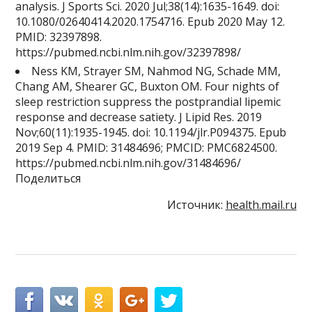
analysis. J Sports Sci. 2020 Jul;38(14):1635-1649. doi:
10.1080/02640414.2020.1754716. Epub 2020 May 12.
PMID: 32397898.
https://pubmed.ncbi.nlm.nih.gov/32397898/
Ness KM, Strayer SM, Nahmod NG, Schade MM,
Chang AM, Shearer GC, Buxton OM. Four nights of
sleep restriction suppress the postprandial lipemic
response and decrease satiety. J Lipid Res. 2019
Nov;60(11):1935-1945. doi: 10.1194/jlr.P094375. Epub
2019 Sep 4. PMID: 31484696; PMCID: PMC6824500.
https://pubmed.ncbi.nlm.nih.gov/31484696/
Поделиться
Источник:
health.mail.ru