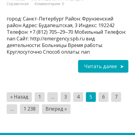
Справочная
Комментарии: 0
город: Санкт-Петербург Район: Фрунзенский
район Адрес: Будапештская, 3 Индекс: 192242
Телефон: +7 (812) 705‒29‒70 Мобильный Телефон:
nan Сайт: http://emergency.spb.ru вид
деятельности: Больницы Время работы:
Круглосуточно Способ оплаты: nan
Читать далее
Пагинация
« Назад
1
…
3
4
5
6
7
записей
…
1 238
Вперед »