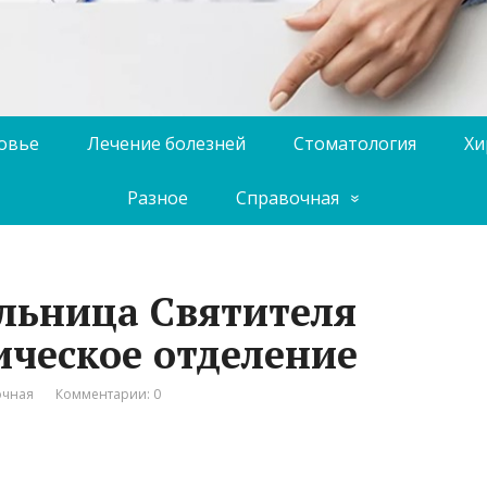
ровье
Лечение болезней
Стоматология
Хи
Разное
Справочная
льница Святителя
ическое отделение
очная
Комментарии: 0