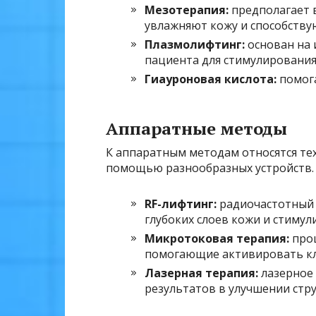
Мезотерапия:
предполагает 
увлажняют кожу и способству
Плазмолифтинг:
основан на 
пациента для стимулирования
Гиауроновая кислота:
помога
Аппаратные методы
К аппаратным методам относятся тех
помощью разнообразных устройств.
RF-лифтинг:
радиочастотный 
глубоких слоев кожи и стимул
Микротоковая терапия:
проц
помогающие активировать кл
Лазерная терапия:
лазерное 
результатов в улучшении стр