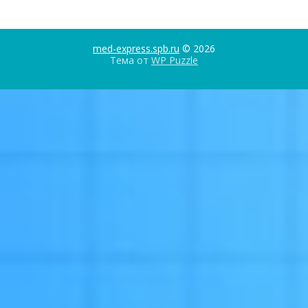
med-express.spb.ru
© 2026
Тема от
WP Puzzle