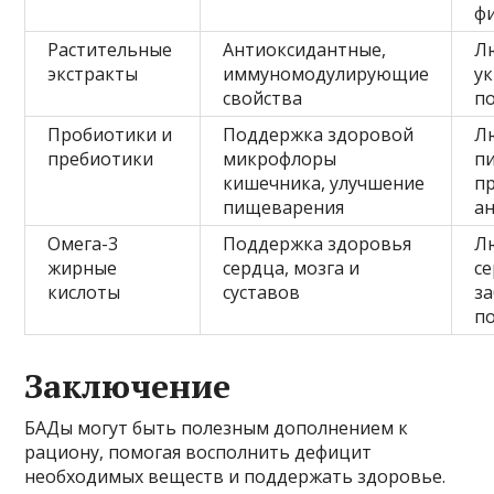
ф
Растительные
Антиоксидантные,
Л
экстракты
иммуномодулирующие
у
свойства
п
Пробиотики и
Поддержка здоровой
Л
пребиотики
микрофлоры
п
кишечника, улучшение
п
пищеварения
а
Омега-3
Поддержка здоровья
Л
жирные
сердца, мозга и
с
кислоты
суставов
з
п
Заключение
БАДы могут быть полезным дополнением к
рациону, помогая восполнить дефицит
необходимых веществ и поддержать здоровье.