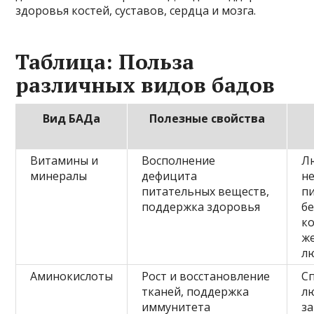
здоровья костей, суставов, сердца и мозга.
Таблица: Польза
различных видов бадов
Вид БАДа
Полезные свойства
Витамины и
Восполнение
Л
минералы
дефицита
н
питательных веществ,
п
поддержка здоровья
б
к
ж
л
Аминокислоты
Рост и восстановление
С
тканей, поддержка
л
иммунитета
з