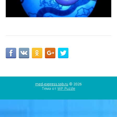
med-express.spb.ru
© 2026
Тема от
WP Puzzle