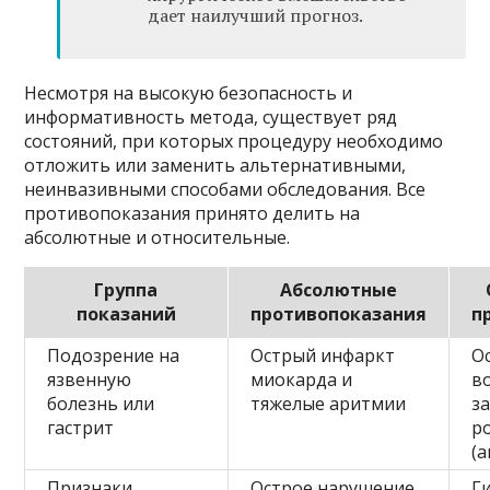
дает наилучший прогноз.
Несмотря на высокую безопасность и
информативность метода, существует ряд
состояний, при которых процедуру необходимо
отложить или заменить альтернативными,
неинвазивными способами обследования. Все
противопоказания принято делить на
абсолютные и относительные.
Группа
Абсолютные
показаний
противопоказания
п
Подозрение на
Острый инфаркт
О
язвенную
миокарда и
в
болезнь или
тяжелые аритмии
з
гастрит
р
(а
Признаки
Острое нарушение
Г