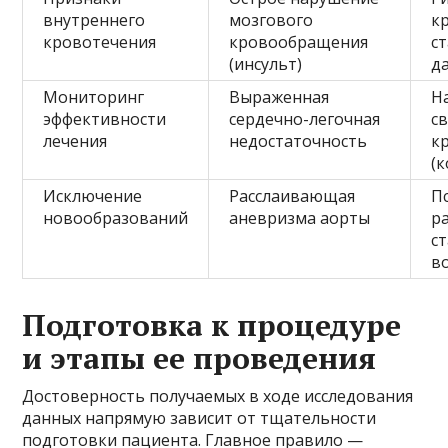
внутреннего
мозгового
к
кровотечения
кровообращения
с
(инсульт)
д
Мониторинг
Выраженная
Н
эффективности
сердечно-легочная
с
лечения
недостаточность
к
(
Исключение
Расслаивающая
П
новообразований
аневризма аорты
р
с
в
Подготовка к процедуре
и этапы ее проведения
Достоверность получаемых в ходе исследования
данных напрямую зависит от тщательности
подготовки пациента. Главное правило —