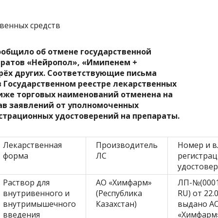
твенных средств
ообщило об отмене государственной
ратов «
Нейропол
», «
Имипенем +
трёх других. Соответствующие письма
в Государственном реестре лекарственных
ниже торговых наименований отменена на
ав заявлений от уполномоченных
страционных удостоверений на препараты.
Лекарственная
Производитель
Номер и в
форма
ЛС
регистра
удостове
Раствор для
АО «Химфарм»
ЛП-№(0001
внутривенного и
(Республика
RU) от 22.
внутримышечного
Казахстан)
выдано А
введения
«Химфарм