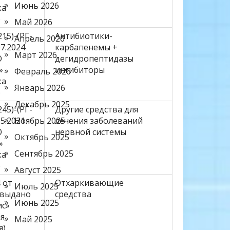
Июнь 2026
ка
)
Май 2026
15)-(РГ-
Антибиотики-
Апрель 2026
07.2024
карбапенемы +
Март 2026
О
дегидропептидазы
»
ингибиторы
Февраль 2026
ка
Январь 2026
)
Декабрь 2025
45)-(РГ-
Другие средства для
05.2021
Ноябрь 2025
лечения заболеваний
О
нервной системы
Октябрь 2025
»
Сентябрь 2025
ка
)
Август 2025
 от
Отхаркивающие
Июль 2025
2 выдано
средства
Июнь 2025
ис»
ая
Май 2025
я)