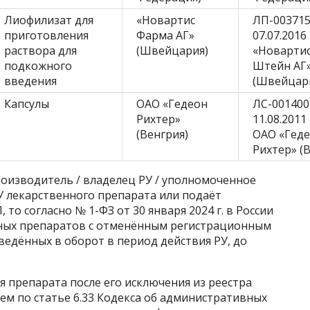
Лиофилизат для
«Новартис
ЛП-003715
приготовления
Фарма АГ»
07.07.201
раствора для
(Швейцария)
«Новарти
подкожного
Штейн АГ
введения
(Швейцар
Капсулы
ОАО «Гедеон
ЛС-001400
Рихтер»
11.08.201
(Венгрия)
ОАО «Гед
Рихтер» (
производитель / владелец РУ / уполномоченное
У лекарственного препарата или подаёт
то согласно № 1-ФЗ от 30 января 2024 г. в России
ных препаратов с отменённым регистрационным
едённых в оборот в период действия РУ, до
я препарата после его исключения из реестра
ем по статье 6.33 Кодекса об административных