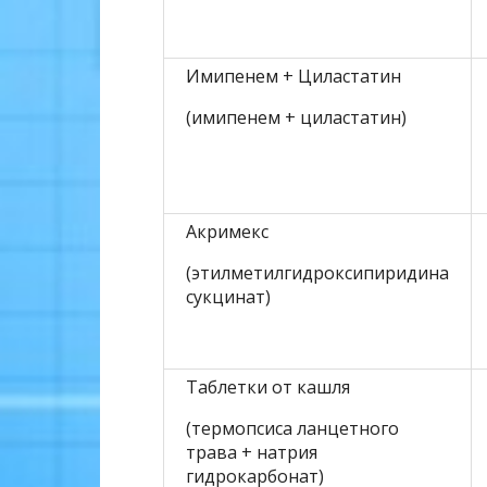
Имипенем + Циластатин
(имипенем + циластатин)
Акримекс
(этилметилгидроксипиридина
сукцинат)
Таблетки от кашля
(термопсиса ланцетного
трава + натрия
гидрокарбонат)