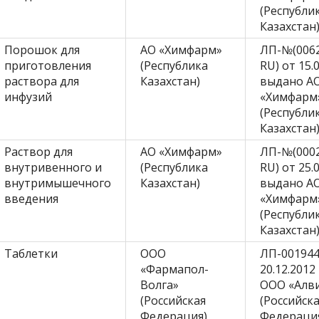
(Республи
Казахстан
Порошок для
АО «Химфарм»
ЛП-№(0062
приготовления
(Республика
RU) от 15.
раствора для
Казахстан)
выдано А
инфузий
«Химфарм
(Республи
Казахстан
Раствор для
АО «Химфарм»
ЛП-№(0002
внутривенного и
(Республика
RU) от 25.
внутримышечного
Казахстан)
выдано А
введения
«Химфарм
(Республи
Казахстан
Таблетки
ООО
ЛП-001944
«Фармапол-
20.12.201
Волга»
ООО «Алв
(Российская
(Российск
Федерация)
Федераци