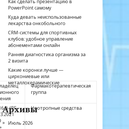
Как сделать презентацию в
PowerPoint самому
Куда девать неиспользованные
лекарства онкобольного
CRM-системы для спортивных
клубов: удобное управление
абонементами онлайн
Ранняя диагностика организма за
2 визита
Какие коронки лучше —
циркониевые или
металлокерамические
ладелец
Фармакотерапевтическая
ционного
группа
рения
Архивы
64)-(РГ-
Ноотропные средства
03.2021
О
Июль 2026
»